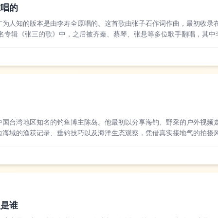
谁唱的
广为人知的版本是由李寿全原唱的。这首歌由张子石作词作曲，最初收录
的同名专辑《张三的歌》中，之后被齐秦、蔡琴、张悬等多位歌手翻唱，其中
的歌词和舒缓的旋律，成为了华语乐坛经典的抒情作品之一。不少乐评人
出了对平凡生活的...
中国台湾地区知名的钓鱼博主陈岛。他最初以分享海钓、野采的户外视频
边海域的渔获记录、垂钓技巧以及海洋生态观察，凭借真实接地气的拍摄
大量粉丝，后来也偶尔会分享日常户外生活的相关内容。不少钓鱼爱好者
晰传递实用的垂...
员是谁