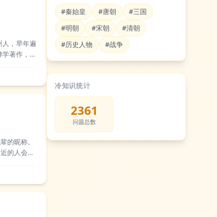
#秦始皇
#唐朝
#三国
#明朝
#宋朝
#清朝
州人，早年遍
#历史人物
#战争
禅学著作，对
。后世不少禅
冷知识统计
2361
问题总数
晚辈的昵称。
亲近的人会简
网络昵称或小