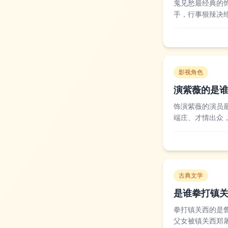
鬼见愁最经典的
手，行事狠辣决
续也有不少影视
侠爱好者都对这个
影视角色
演紫薇的是
饰演紫薇的演员
端庄、才情出众
迅速走红，成为
还珠格格》中出演
古典文学
是谁拳打镇
拳打镇关西的是
父女被镇关西郑