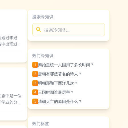
搜索冷知识
塑造过李逍
波中出现过被
奏。多数观众
热门冷知识
秦始皇统一六国用了多长时间？
1
唐朝有哪些著名的诗人？
2
明朝郑和下西洋几次？
3
三国时期谁最厉害？
4
在剧中是一位
清朝灭亡的原因是什么？
5
和学业的分
重孩子的选择
热门标签