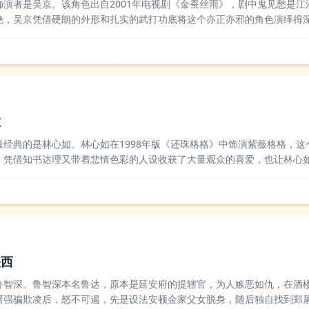
饰演者是吴京。该角色出自2001年电视剧《金蚕丝雨》，剧中鬼见愁是江
绝，吴京凭借硬朗的外形和扎实的武打功底将这个亦正亦邪的角色演绎得
剧中出现过名为鬼见愁的配角，但最广为人知的仍是吴京版的这个角色。
角色印象深刻，...
谁
最经典的是林心如。林心如在1998年版《还珠格格》中饰演紫薇格格，这
，凭借知书达理又带着悲情色彩的人设收获了大量观众的喜爱，也让林心
了当时的顶流女演员之一。后续也有不少演员饰演过紫薇，比如海陆在201
紫薇，马伊...
关西
鲁智深。鲁智深本名鲁达，原本是延安府的提辖官，为人嫉恶如仇，在酒
屠强骗欺凌后，怒不可遏，先是设法安顿金家父女脱身，随后独自找到郑