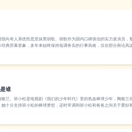
据指向有人系统性恶意抹黑胡歌。胡歌作为国内口碑俱佳的实力派演员，
多经典荧幕形象，多年来始终保持低调务实的行事风格，仅在部分舆论风
恶意挑唆的情况，大多源于个别网友的极端言论或别有用心的营销号带节
歌的专业能力和人...
妈是谁
陶银兰。班小松是电视剧《我们的少年时代》里的热血棒球少年，陶银兰
，她十分支持班小松的棒球梦想，还时常调和班小松和爸爸之间关于爱好
兰的角色评价普遍不错，认为她精准诠释了中国式暖心家长的形象，既尊
和传统严苛的家长...