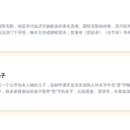
圆悟克勤，他是宋代临济宗杨岐派的著名高僧。圆悟克勤俗姓骆，四川彭
祖法演门下开悟，晚年主持成都昭觉寺，曾著有《碧岩录》《击节录》等
响深远，其禅法注重机锋接引与文字禅的结合，推动了临济宗的兴盛传播
都对圆悟克勤评...
儿子
某一个公开知名人物的儿子，该称呼通常是亲友或熟人对名字中含“贤”字
中，很多家庭都会给孩子取带“贤”字的名字，比如贤俊、贤琪等，长辈或
”，没有唯一对应的亲属关系指向，不同场景下指代的人物完全不同。部分
贤”作...