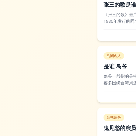
张三的歌是
《张三的歌》最
1986年发行
版凭借温暖治愈
用平实的语言传递
岛圈名人
是谁 岛爷
岛爷一般指的是
容多围绕台湾周
钓鱼经验积累了
专业性较强，能清
影视角色
鬼见愁的演