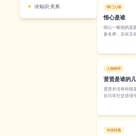
冷知识·关系
禅门人物
悟心是谁
悟心一般指的是
参名师，后在五
后世禅宗发展影
门弟子、文人学者
人物称呼
贤贤是谁的
贤贤并没有特指
在日常社交语境
化称呼为“贤贤
众账号也会使用“贤
华语经典