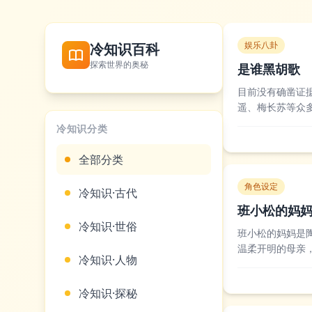
娱乐八卦
冷知识百科
探索世界的奥秘
是谁黑胡歌
目前没有确凿证
遥、梅长苏等众
断章取义解读或
冷知识分类
和业内人士都对胡
全部分类
角色设定
冷知识·古代
班小松的妈
冷知识·世俗
班小松的妈妈是
温柔开明的母亲
冷知识·人物
歧。观众对陶银
又不会过度纵容，
冷知识·探秘