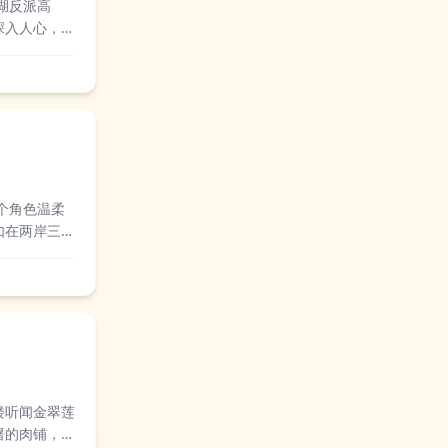
湖反派高
深入人心，后
不少观众和武
个角色温柔
如在两岸三地
1年版《新
楼听闻金翠莲
屠的肉铺，故